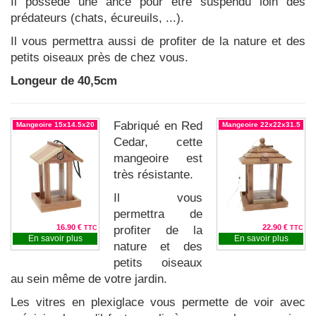
Il possède une ance pour être suspendu loin des
prédateurs (chats, écureuils, ...).
Il vous permettra aussi de profiter de la nature et des
petits oiseaux près de chez vous.
Longeur de 40,5cm
Fabriqué en Red
Mangeoire 15x14.5x20
Mangeoire 22x22x31.5
Cedar, cette
mangeoire est
très résistante.
Il vous
permettra de
16.90 €
22.90 €
profiter de la
TTC
TTC
En savoir plus
En savoir plus
nature et des
petits oiseaux
au sein même de votre jardin.
Les vitres en plexiglace vous permette de voir avec