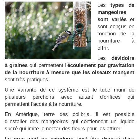
Les
types de
mangeoires
sont variés
et
sont conçus en
fonction de la
nourriture à
offrir.
Les
dévidoirs
à graines
qui permettent l'
écoulement par gravitation
de la nourriture à mesure que les oiseaux mangent
sont très pratiques.
Une variante de ce système est le tube muni de
plusieurs perchoirs avec autant d'orifices qui
permettent l'accès à la nourriture.
En Amérique, terre des colibris, il est possible
d'installer des mangeoires qui contiennent un liquide
sucré qui imite le nectar des fleurs pour les attirer.
Le gras, suif ou saindoux
, peut être disposé dans