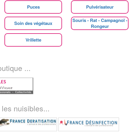
Puces
Pulvérisateur
Souris - Rat - Campagnol -
Soin des végétaux
Rongeur
Vrillette
utique ...
les nuisibles...