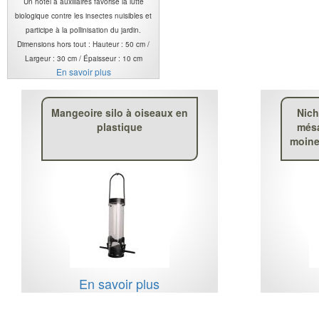
Un hôtel à auxiliaires favorise la lutte
biologique contre les insectes nuisibles et
participe à la pollinisation du jardin.
Dimensions hors tout : Hauteur : 50 cm /
Largeur : 30 cm / Épaisseur : 10 cm
En savoir plus
Mangeoire silo à oiseaux en
Nich
plastique
mésa
moine
En savoir plus