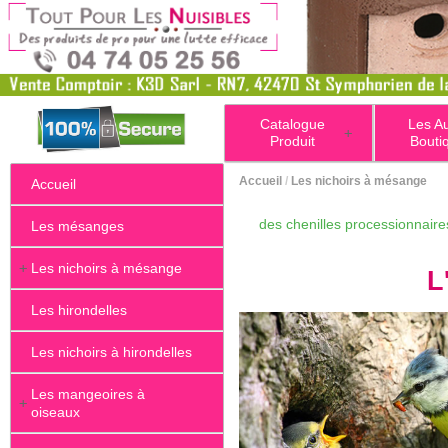
Catalogue
Les A
+
Produit
Bouti
Accueil
/
Les nichoirs à mésange
Accueil
its et d'insectes. Elles raffolent des chenilles processionnaires
Les mésanges
+
Les nichoirs à mésange
L
Les hirondelles
Les nichoirs à hirondelles
Les mangeoires à
+
oiseaux