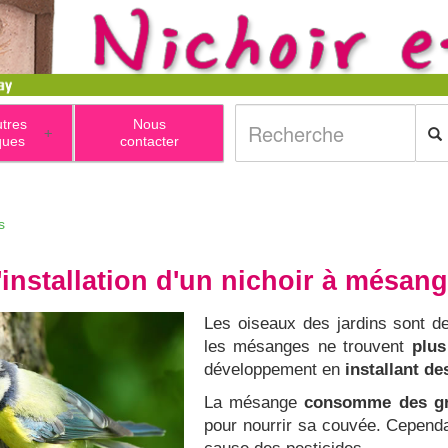
utres
Nous
+
ques
contacter
'installation d'un nichoir à mésang
Les oiseaux des jardins sont 
les mésanges ne trouvent
plus
développement en
installant de
La mésange
consomme des gra
pour nourrir sa couvée. Cependan