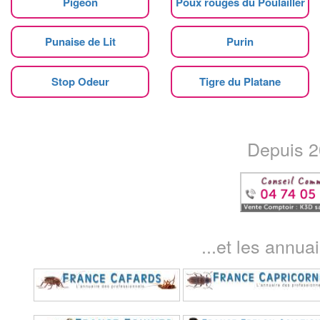
Pigeon
Poux rouges du Poulailler
Punaise de Lit
Purin
Stop Odeur
Tigre du Platane
Depuis 20
...et les annua