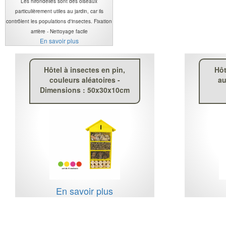
Les hirondelles sont des oiseaux
particulièrement utiles au jardin, car ils
contrôlent les populations d'insectes. Fixation
arrière - Nettoyage facile
En savoir plus
Hôtel à insectes en pin,
Hôt
couleurs aléatoires -
au
Dimensions : 50x30x10cm
En savoir plus