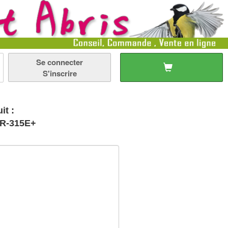
Se connecter
S'inscrire
it :
 TR-315E+