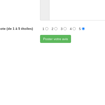
ote (de 1 à 5 étoiles)
1
2
3
4
5
Poster votre avis