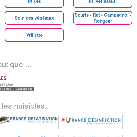
Puces
Pulvérisateur
Souris - Rat - Campagnol -
Soin des végétaux
Rongeur
Vrillette
utique ...
les nuisibles...