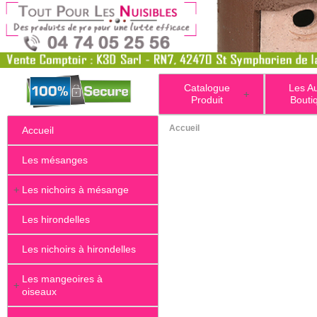
Catalogue
Les A
+
Produit
Bouti
Accueil
Accueil
Les mésanges
+
Les nichoirs à mésange
Les hirondelles
Les nichoirs à hirondelles
Les mangeoires à
+
oiseaux