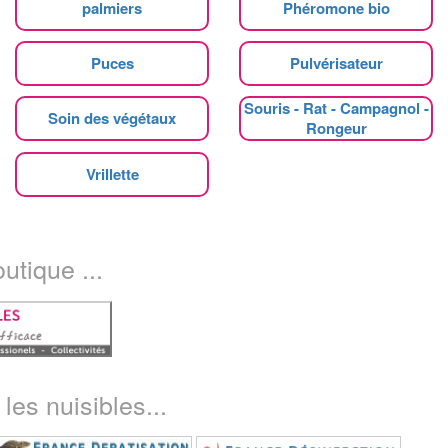
palmiers
Phéromone bio
Puces
Pulvérisateur
Souris - Rat - Campagnol -
Soin des végétaux
Rongeur
Vrillette
utique ...
les nuisibles...