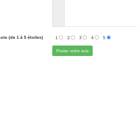
ote (de 1 à 5 étoiles)
1
2
3
4
5
Poster votre avis