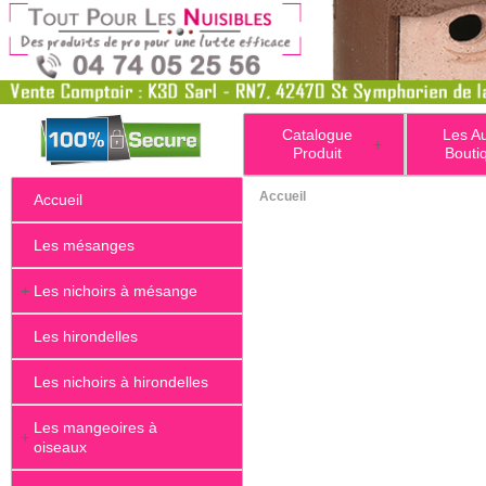
Catalogue
Les A
+
Produit
Bouti
Accueil
Accueil
Les mésanges
+
Les nichoirs à mésange
Les hirondelles
Les nichoirs à hirondelles
Les mangeoires à
+
oiseaux